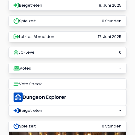
Beigetreten
8. Juni 2025
Spielzeit
0 Stunden
Letztes Abmelden
17. Juni 2025
JC-Level
0
Votes
-
Vote Streak
-
Dungeon Explorer
Beigetreten
-
Spielzeit
0 Stunden