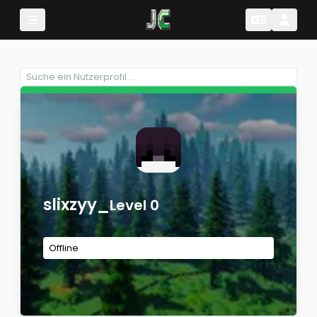
Change Lang
Change 
slixzyy_
Level 0
Offline