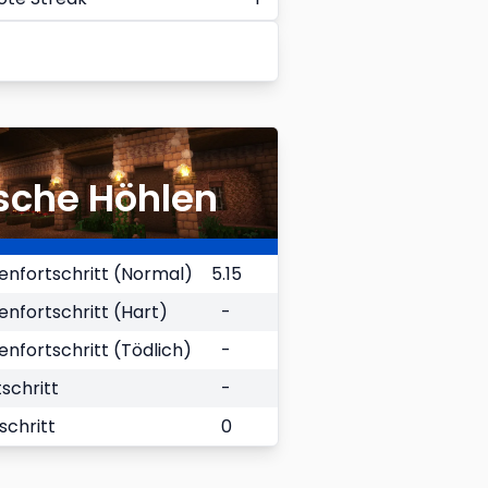
sche Höhlen
nfortschritt (Normal)
5.15
fortschritt (Hart)
-
fortschritt (Tödlich)
-
schritt
-
schritt
0