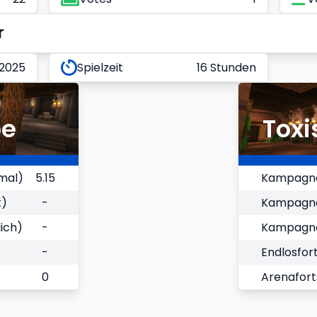
r
 2025
Spielzeit
16 Stunden
be
Toxi
mal)
5.15
Kampagne
t)
-
Kampagnen
ich)
-
Kampagnen
-
Endlosfort
0
Arenafort