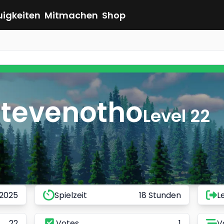
uigkeiten
Mitmachen
Shop
Stevenotho
Level 22
 2025
Spielzeit
18 Stunden
L
22
Votes
1
V