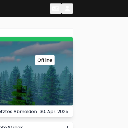
Change Language
Change Language
Offline
etztes Abmelden
30. Apr. 2025
ote Streak
1