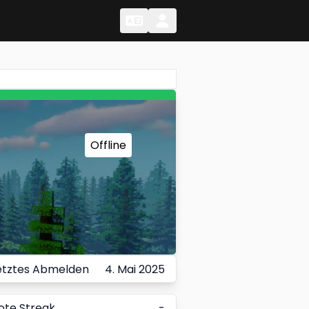
Change Language
Change Language
Offline
etztes Abmelden
4. Mai 2025
ote Streak
-