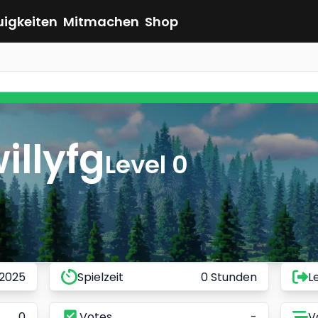
uigkeiten
Mitmachen
Shop
illyfg
Level 0
 2025
Spielzeit
0 Stunden
L
0
Votes
-
V