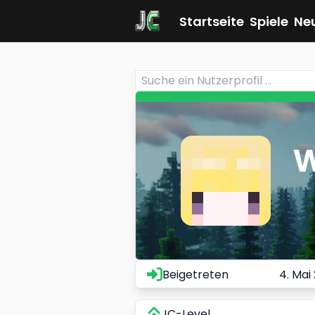
Startseite
Spiele
Ne
w
Beigetreten
4. Mai
JC-Level