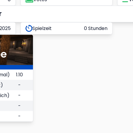
r
 2025
Spielzeit
0 Stunden
be
mal)
1.10
t)
-
ich)
-
-
-