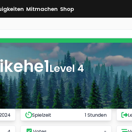
uigkeiten
Mitmachen
Shop
ikehe1
Level 4
 2024
Spielzeit
1 Stunden
L
4
Votes
-
V