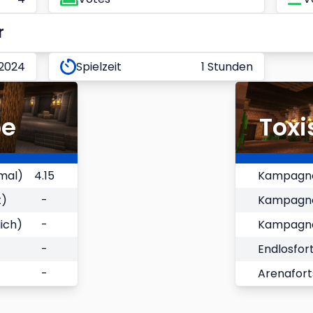
r
 2024
Spielzeit
1 Stunden
be
Toxi
mal)
4.15
Kampagne
t)
-
Kampagnen
ich)
-
Kampagnen
-
Endlosfort
-
Arenafort