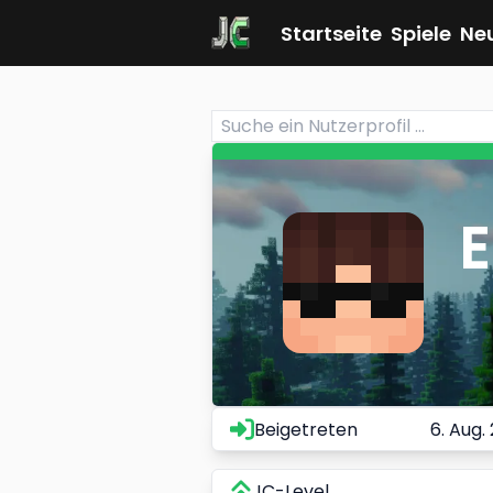
Startseite
Spiele
Ne
E
Beigetreten
6. Aug.
JC-Level