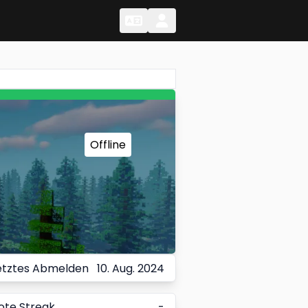
Change Language
Change Language
Offline
etztes Abmelden
10. Aug. 2024
ote Streak
-