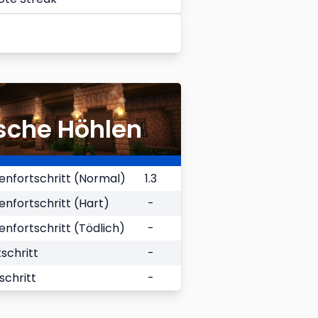
sche Höhlen
nfortschritt (Normal)
1.3
fortschritt (Hart)
-
fortschritt (Tödlich)
-
schritt
-
schritt
-