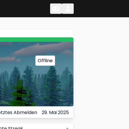
Change Language
Change Language
Offline
etztes Abmelden
29. Mai 2025
ote Streak
-