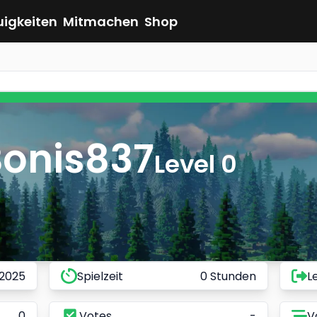
uigkeiten
Mitmachen
Shop
Bonis837
Level 0
 2025
Spielzeit
0 Stunden
L
0
Votes
-
V