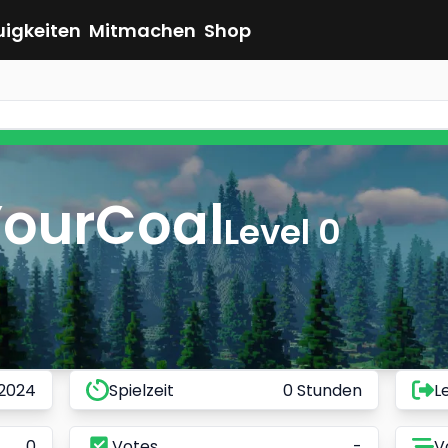
uigkeiten
Mitmachen
Shop
YourCoal
Level 0
 2024
Spielzeit
0 Stunden
L
0
Votes
-
V