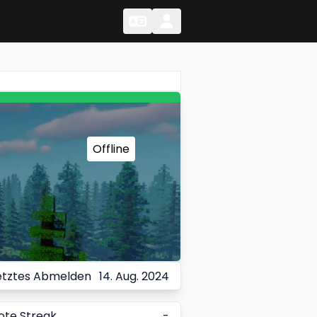
Change Language
Change Language
Offline
etztes Abmelden
14. Aug. 2024
ote Streak
-