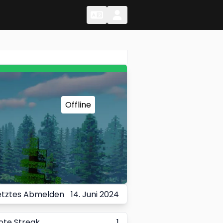
Change Language
Change Language
Offline
etztes Abmelden
14. Juni 2024
ote Streak
1