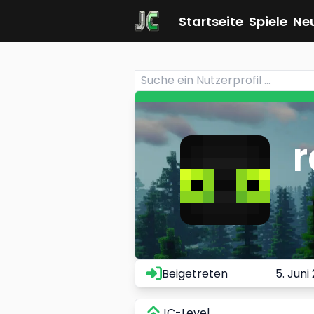
Startseite
Spiele
Ne
r
Beigetreten
5. Juni
JC-Level