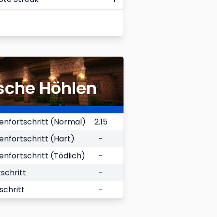
sche Höhlen
nfortschritt (Normal)
2.15
fortschritt (Hart)
-
fortschritt (Tödlich)
-
schritt
-
schritt
-