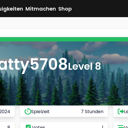
uigkeiten
Mitmachen
Shop
atty5708
Level 8
 2024
Spielzeit
7 Stunden
L
8
Votes
1
V