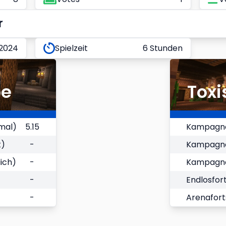
r
 2024
Spielzeit
6 Stunden
be
Toxi
mal)
5.15
Kampagne
t)
-
Kampagnen
ich)
-
Kampagnen
-
Endlosfort
-
Arenafort