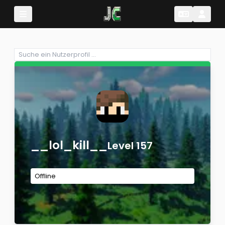
Change Lang
Change 
__lol_kill__
Level 157
Offline