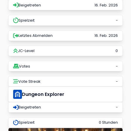
Beigetreten
16. Feb. 2026
Spielzeit
-
Letztes Abmelden
16. Feb. 2026
JC-Level
0
Votes
-
Vote Streak
-
Dungeon Explorer
Beigetreten
-
Spielzeit
0 Stunden