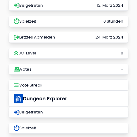
Beigetreten
12. März 2024
Spielzeit
0 Stunden
Letztes Abmelden
24. März 2024
JC-Level
0
Votes
-
Vote Streak
-
Dungeon Explorer
Beigetreten
-
Spielzeit
-