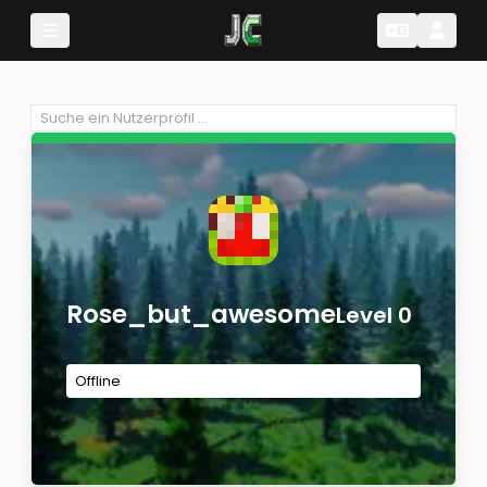
Change Lang
Change 
Rose_but_awesome
Level 0
Offline