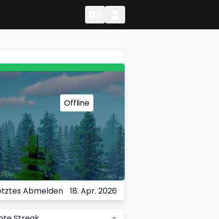
Change Language
Change Language
Offline
etztes Abmelden
18. Apr. 2026
ote Streak
-