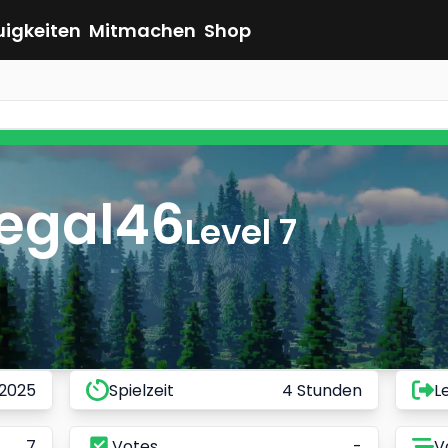
uigkeiten
Mitmachen
Shop
egal46
Level 7
 2025
Spielzeit
4 Stunden
L
7
Votes
-
V