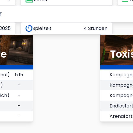
r
 2025
Spielzeit
4 Stunden
be
Toxi
mal)
5.15
Kampagne
t)
-
Kampagnen
ich)
-
Kampagnen
-
Endlosfort
-
Arenafort