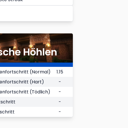
sche Höhlen
nfortschritt (Normal)
1.15
fortschritt (Hart)
-
fortschritt (Tödlich)
-
schritt
-
schritt
-