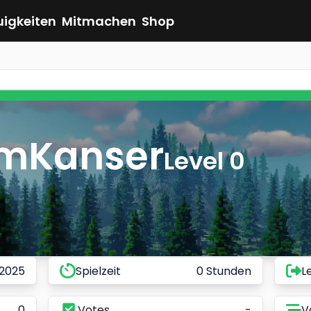
uigkeiten
Mitmachen
Shop
ImKanser
Level 0
 2025
Spielzeit
0 Stunden
L
0
Votes
-
V