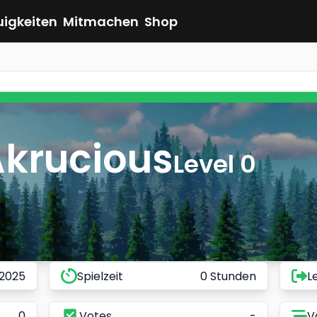
uigkeiten
Mitmachen
Shop
krucious
Level 0
 2025
Spielzeit
0 Stunden
L
0
Votes
-
V