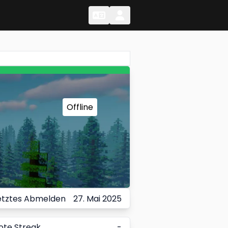
Change Language
Change Language
Offline
etztes Abmelden
27. Mai 2025
ote Streak
-