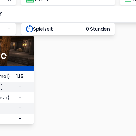
r
-
Spielzeit
0 Stunden
be
mal)
1.15
t)
-
ich)
-
-
-