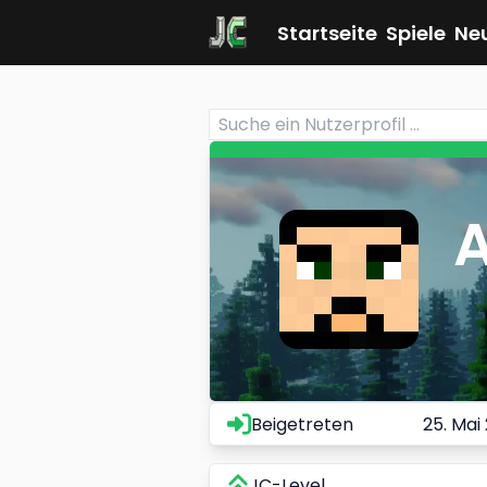
Startseite
Spiele
Ne
A
Beigetreten
25. Mai
JC-Level