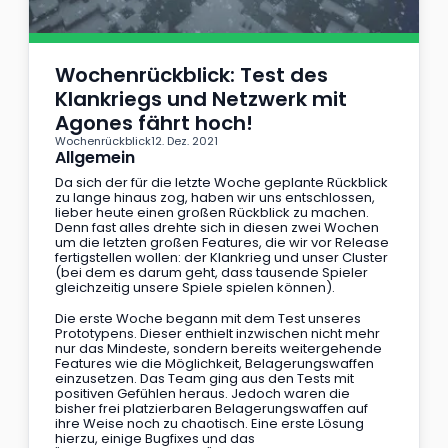
Wochenrückblick: Test des 
Klankriegs und Netzwerk mit 
Agones fährt hoch!
Wochenrückblick
12. Dez. 2021
Allgemein
Da sich der für die letzte Woche geplante Rückblick 
zu lange hinaus zog, haben wir uns entschlossen, 
lieber heute einen großen Rückblick zu machen. 
Denn fast alles drehte sich in diesen zwei Wochen 
um die letzten großen Features, die wir vor Release 
fertigstellen wollen: der Klankrieg und unser Cluster 
(bei dem es darum geht, dass tausende Spieler 
gleichzeitig unsere Spiele spielen können).
Die erste Woche begann mit dem Test unseres 
Prototypens. Dieser enthielt inzwischen nicht mehr 
nur das Mindeste, sondern bereits weitergehende 
Features wie die Möglichkeit, Belagerungswaffen 
einzusetzen. Das Team ging aus den Tests mit 
positiven Gefühlen heraus. Jedoch waren die 
bisher frei platzierbaren Belagerungswaffen auf 
ihre Weise noch zu chaotisch. Eine erste Lösung 
hierzu, einige Bugfixes und das 