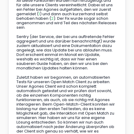
All diese Funktionen wurden nun hinzugefügt und 
für alle unsere Clients vereinheitlicht. Dabei ist uns 
ein Fehler bei Agones aufgefallen, den wir zuerst 
gemeldet (
1
) und dann auch kurzerhand selbst 
behoben haben (
2
). Der Fix wurde sogar schon 
angenommen und wird Teil des nächsten Releases 
sein.
Sentry (der Service, der bei uns auftretende Fehler 
aggregiert und uns darüber benachrichtigt) wurde 
zudem aktualisiert und eine Dokumentation dazu 
angelegt, wie das Update bei uns ablaufen muss. 
Dort erscheint einmal im Monat ein Update, 
weshalb es wichtig ist, dass wir hier einen 
sauberen Guide haben, an den wir uns bei den 
monatlichen Updates halten können.
Zuletzt haben wir begonnen, an automatisierten 
Tests für unseren Open Match Client zu arbeiten. 
Unser Agones Client wird schon komplett 
automatisch getestet und wir prüfen dort sowohl, 
ob die einzelnen Komponenten richtig 
funktionieren, als auch, ob sie richtig mit Agones 
interagieren. Beim Open-Match-Client konnten wir 
bislang nur den ersten Teil testen, da es keine 
Möglichkeit gab, die Interaktion mit Open Match zu 
simulieren. Hier haben wir uns für eine eigene 
Lösung entschieden. So können wir nun auch 
automatisiert nach jeder Änderung überprüfen ob 
der Client sich genau so verhält, wie wir es 