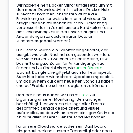
Wir haben einen Docker Mirror umgesetzt, um mit 
den neuen Download-Limits seitens Docker Hub 
zurecht zu kommen. Ansonsten würde die 
Entwicklung stellenweise immer mal wieder für 
einige Stunden still stehen müssen. Gleichzeitig 
verbessert das in Zukunft unsere Buildzeiten (also 
die Geschwindigkeit in der unsere Plugins und 
Anwendungen zu ausführbaren Dateien 
zusammengebaut werden).
Für Discord wurde ein Exporter eingerichtet, der 
ausgibt wie viele Nachrichten gesendet werden, 
wie viele Nutzer zu welcher Zeit online sind, usw. 
Das hilft uns gute Zeiten für Ankündigungen zu 
finden und zu überblicken, wie 
unser Discord
wächst. Das gleiche gilt jetzt auch für Teamspeak. 
Auch hier haben wir mehrere Updates eingespielt, 
um das System auf dem neuesten Stand zu halten 
und auf Probleme schnell reagieren zu können.
Darüber hinaus haben wir uns mit 
Loki 
zur 
Ergänzung unserer Monitoring-Bemühungen 
beschäftigt. Hier werden die Logs aller Dienste 
gesammelt, zentral gespeichert und visuell 
aufbereitet, so das wir an einem einzigen Ort in die 
Abläufe aller unserer Dienste schauen können.
Für unsere Cloud wurde zudem ein Dashboard 
eingebaut, welches unsere Teammitglieder nach 