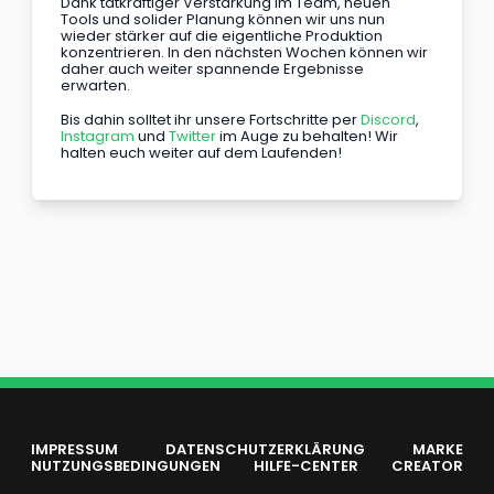
Dank tatkräftiger Verstärkung im Team, neuen 
Tools und solider Planung können wir uns nun 
wieder stärker auf die eigentliche Produktion 
konzentrieren. In den nächsten Wochen können wir 
daher auch weiter spannende Ergebnisse 
erwarten.
Bis dahin solltet ihr unsere Fortschritte per
 Discord
, 
Instagram
 und 
Twitter
 im Auge zu behalten! Wir 
halten euch weiter auf dem Laufenden!
IMPRESSUM
DATENSCHUTZERKLÄRUNG
MARKE
NUTZUNGSBEDINGUNGEN
HILFE-CENTER
CREATOR