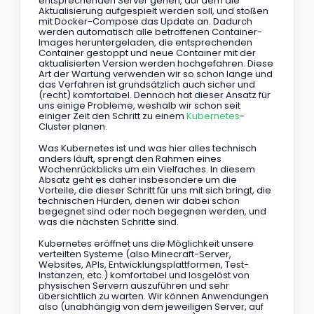
entsprechenden Server gehen, auf dem die 
Aktualisierung aufgespielt werden soll, und stoßen 
mit Docker-Compose das Update an. Dadurch 
werden automatisch alle betroffenen Container-
Images heruntergeladen, die entsprechenden 
Container gestoppt und neue Container mit der 
aktualisierten Version werden hochgefahren. Diese 
Art der Wartung verwenden wir so schon lange und 
das Verfahren ist grundsätzlich auch sicher und 
(recht) komfortabel. Dennoch hat dieser Ansatz für 
uns einige Probleme, weshalb wir schon seit 
einiger Zeit den Schritt zu einem 
Kubernetes
-
Cluster planen.
Was Kubernetes ist und was hier alles technisch 
anders läuft, sprengt den Rahmen eines 
Wochenrückblicks um ein Vielfaches. In diesem 
Absatz geht es daher insbesondere um die 
Vorteile, die dieser Schritt für uns mit sich bringt, die 
technischen Hürden, denen wir dabei schon 
begegnet sind oder noch begegnen werden, und 
was die nächsten Schritte sind.
Kubernetes eröffnet uns die Möglichkeit unsere 
verteilten Systeme (also Minecraft-Server, 
Websites, APIs, Entwicklungsplattformen, Test-
Instanzen, etc.) komfortabel und losgelöst von 
physischen Servern auszuführen und sehr 
übersichtlich zu warten. Wir können Anwendungen 
also (unabhängig von dem jeweiligen Server, auf 