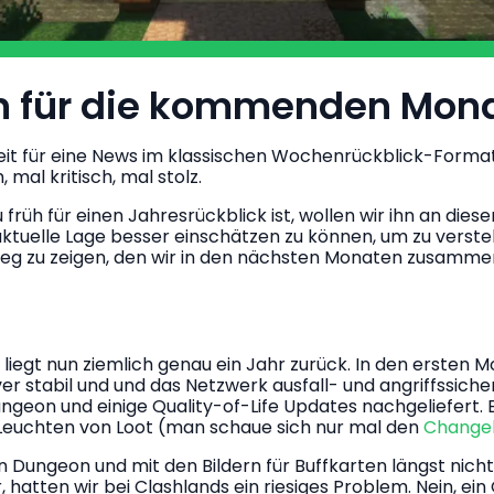
on für die kommenden Mon
Zeit für eine News im klassischen Wochenrückblick-Format
 mal kritisch, mal stolz. 
rüh für einen Jahresrückblick ist, wollen wir ihn an diese
aktuelle Lage besser einschätzen zu können, um zu verst
 Weg zu zeigen, den wir in den nächsten Monaten zusamm
liegt nun ziemlich genau ein Jahr zurück. In den ersten 
ver stabil und und das Netzwerk ausfall- und angriffssiche
ngeon und einige Quality-of-Life Updates nachgeliefert. 
Leuchten von Loot (man schaue sich nur mal den 
Changel
Dungeon und mit den Bildern für Buffkarten längst nicht
 hatten wir bei Clashlands ein riesiges Problem. Nein, ein