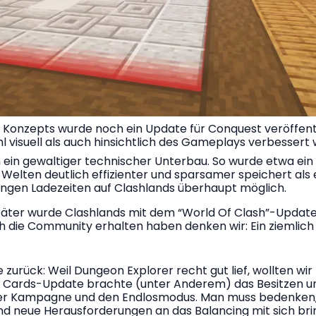
Konzepts wurde noch ein Update für Conquest veröffentl
l visuell als auch hinsichtlich des Gameplays verbessert 
 ein gewaltiger technischer Unterbau. So wurde etwa ei
elten deutlich effizienter und sparsamer speichert als 
ringen Ladezeiten auf Clashlands überhaupt möglich.
päter wurde Clashlands mit dem “World Of Clash”-Update
 die Community erhalten haben denken wir: Ein ziemlich 
urück: Weil Dungeon Explorer recht gut lief, wollten wir 
 Cards-Update brachte (unter Anderem) das Besitzen un
t der Kampagne und den Endlosmodus. Man muss bedenken, 
nd neue Herausforderungen an das Balancing mit sich br