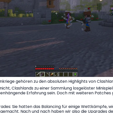
nkriege gehören zu den absoluten Highlights von Clashla
nicht, Clashlands zu einer Sammlung losgelöster Minispie
menhängende Erfahrung sein. Doch mit weiteren Patche
des: Sie hatten das Balancing für einige Wettkämpfe, wi
gemacht. Nach und nach haben wir also die Upgrades deakt