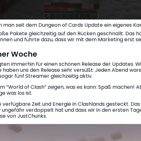
n man seit dem Dungeon of Cards Update ein eigenes Ka
oße Pakete gleichzeitig auf den Rücken geschnallt. Das h
nnen und führte dazu, dass wir mit dem Marketing erst s
iner Woche
ten immerhin für einen schönen Release der Updates. Wir
e haben uns den Release sehr versüßt: Jeden Abend waren
gar fünf Streamer gleichzeitig aktiv.
m “World of Clash” zeigen, was es kann: Spaß machen! Aber
e was los ist.
 verfügbare Zeit und Energie in Clashlands gesteckt. Das f
ungefähr verdoppelt hat und dass wir in den ersten Tag
ase von JustChunks.