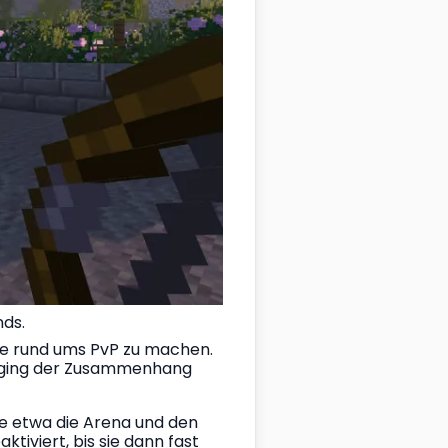
nds.
le rund ums PvP zu machen. 
s ging der Zusammenhang 
e etwa die Arena und den 
iviert, bis sie dann fast 